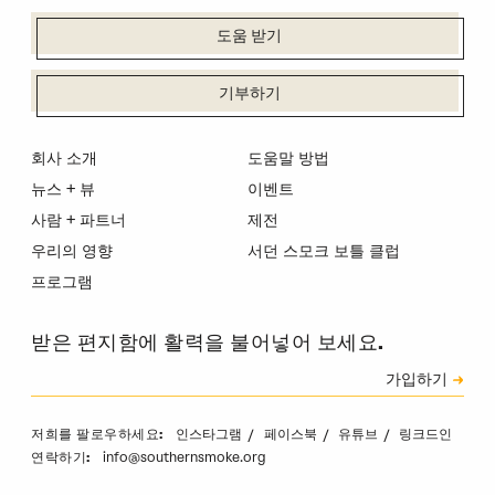
도움 받기
기부하기
회사 소개
도움말 방법
뉴스 + 뷰
이벤트
사람 + 파트너
제전
우리의 영향
서던 스모크 보틀 클럽
프로그램
받은 편지함에 활력을 불어넣어 보세요.
신청
가입하기
캡차
인스타그램
페이스북
유튜브
링크드인
저희를 팔로우하세요:
info@southernsmoke.org
연락하기: