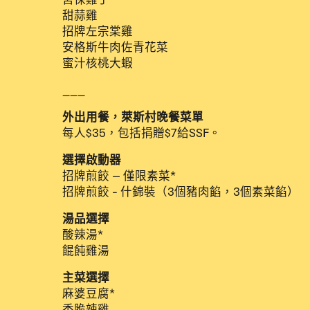
甜蒜雞
招牌左宗棠雞
安格斯牛肉佐青花菜
蜜汁核桃大蝦
___
外出用餐，萊斯村晚餐菜單
每人$35，包括捐贈$7給SSF。
選擇啟動器
招牌煎餃 – 僅限素菜*
招牌煎餃 - 什錦裝（3個豬肉餡，3個素菜餡）
湯品選擇
酸辣湯*
餛飩雞湯
主菜選擇
麻婆豆腐*
香脆辣雞