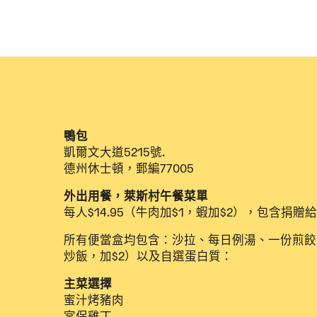
鴨包
凱爾文大道5215號.
德州休士頓，郵編77005
外出用餐，萊斯村午餐菜單
每人$14.95（牛肉加$1，蝦加$2），包含捐贈給
所有便當盒均包含：沙拉、每日例湯、一份煎餃
炒飯，加$2）以及自選蛋白質：
主菜選擇
蜜汁烤豬肉
宮保雞丁