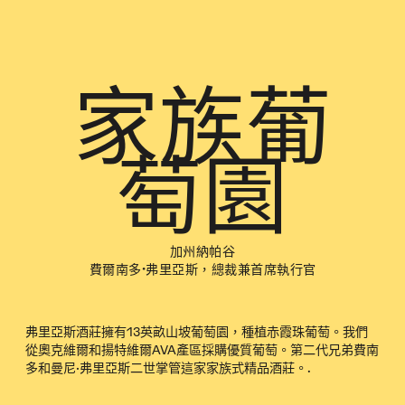
家族葡
萄園
加州納帕谷
費爾南多·弗里亞斯，總裁兼首席執行官
弗里亞斯酒莊擁有13英畝山坡葡萄園，種植赤霞珠葡萄。我們
從奧克維爾和揚特維爾AVA產區採購優質葡萄。第二代兄弟費南
多和曼尼·弗里亞斯二世掌管這家家族式精品酒莊。.