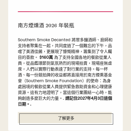
南方煙燻酒 2026 年裝瓶
Southern Smoke Decanted 將眾多釀酒師、廚師和
支持者聚集在一起，共同度過了一個難忘的下午，品
嚐了美酒佳餚，更展現了慷慨精神，籌集到了令人矚
目的善款。
$160萬
為了支持全國各地的餐飲從業人
員，從品鑑環節到氣氛熱烈的現場拍賣，現場座無虛
席，人們以實際行動表達了對行業的支持。每一杯
酒、每一份競拍牌的收益都將直接用於南方煙熏基金
會（Southern Smoke Foundation）的使命：為身
處困境的餐飲從業人員提供緊急救助資金和心理健康
資源。這有力地證明了，當這個行業團結一心時，能
夠創造多麼巨大的力量。.
請記住2027年4月3日這個
日期。.
了解更多