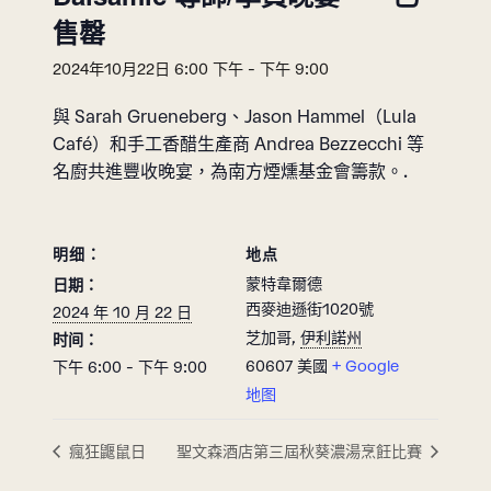
售罄
2024年10月22日 6:00 下午
-
下午 9:00
與 Sarah Grueneberg、Jason Hammel（Lula
Café）和手工香醋生產商 Andrea Bezzecchi 等
名廚共進豐收晚宴，為南方煙燻基金會籌款。.
明细：
地点
蒙特韋爾德
日期：
西麥迪遜街1020號
2024 年 10 月 22 日
芝加哥
,
伊利諾州
时间：
60607
美國
+ Google
下午 6:00 - 下午 9:00
地图
瘋狂鼴鼠日
聖文森酒店第三屆秋葵濃湯烹飪比賽