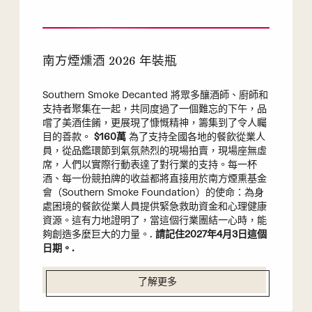
南方煙燻酒 2026 年裝瓶
Southern Smoke Decanted 將眾多釀酒師、廚師和
支持者聚集在一起，共同度過了一個難忘的下午，品
嚐了美酒佳餚，更展現了慷慨精神，籌集到了令人矚
目的善款。
$160萬
為了支持全國各地的餐飲從業人
員，從品鑑環節到氣氛熱烈的現場拍賣，現場座無虛
席，人們以實際行動表達了對行業的支持。每一杯
酒、每一份競拍牌的收益都將直接用於南方煙熏基金
會（Southern Smoke Foundation）的使命：為身
處困境的餐飲從業人員提供緊急救助資金和心理健康
資源。這有力地證明了，當這個行業團結一心時，能
夠創造多麼巨大的力量。.
請記住2027年4月3日這個
日期。.
了解更多