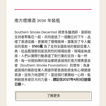
南方煙燻酒 2026 年裝瓶
Southern Smoke Decanted 將眾多釀酒師、廚師和
支持者聚集在一起，共同度過了一個難忘的下午，品
嚐了美酒佳餚，更展現了慷慨精神，籌集到了令人矚
目的善款。
$160萬
為了支持全國各地的餐飲從業人
員，從品鑑環節到氣氛熱烈的現場拍賣，現場座無虛
席，人們以實際行動表達了對行業的支持。每一杯
酒、每一份競拍牌的收益都將直接用於南方煙熏基金
會（Southern Smoke Foundation）的使命：為身
處困境的餐飲從業人員提供緊急救助資金和心理健康
資源。這有力地證明了，當這個行業團結一心時，能
夠創造多麼巨大的力量。.
請記住2027年4月3日這個
日期。.
了解更多