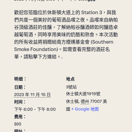
歡迎您蒞臨位於休斯頓大道上的 Station 3，與我
們共度一個美好的葡萄酒品嚐之夜。品嚐來自納帕
谷頂級酒莊的佳釀，了解納帕谷釀酒師如何釀造卓
越葡萄酒，同時享用美味的奶酪和熟食。本次活動
的所有收益將捐贈給南方煙燻基金會 (Southern
Smoke Foundation)。如需查看完整的酒莊名
單，請點擊下方連結。.
明细：
地点
3號站
日期：
休士頓大道1919號
2023 年 11 月 15 日
休士頓
,
德州
77007
美
时间：
國
+ Google 地图
下午 6:00 - 下午 8:00
费用：
$95
网址：