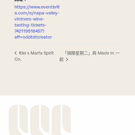
https://www.eventbrit
e.com/e/napa-valley-
vintners-wine-
tasting-tickets-
742119518457?
aff=oddtdtcreator
「捐贈星期二」與 Made In 一
Riel x Marfa Spirit
Co.
起