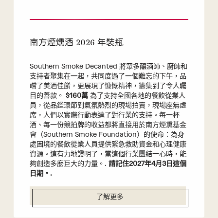
南方煙燻酒 2026 年裝瓶
Southern Smoke Decanted 將眾多釀酒師、廚師和
支持者聚集在一起，共同度過了一個難忘的下午，品
嚐了美酒佳餚，更展現了慷慨精神，籌集到了令人矚
目的善款。
$160萬
為了支持全國各地的餐飲從業人
員，從品鑑環節到氣氛熱烈的現場拍賣，現場座無虛
席，人們以實際行動表達了對行業的支持。每一杯
酒、每一份競拍牌的收益都將直接用於南方煙熏基金
會（Southern Smoke Foundation）的使命：為身
處困境的餐飲從業人員提供緊急救助資金和心理健康
資源。這有力地證明了，當這個行業團結一心時，能
夠創造多麼巨大的力量。.
請記住2027年4月3日這個
日期。.
了解更多