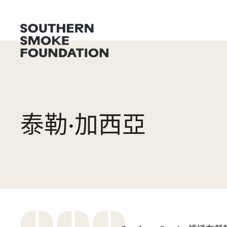
尋求協助
捐
泰勒·加西亞