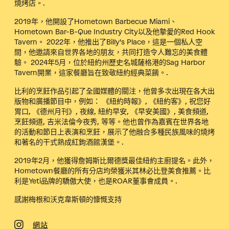
燒烤店。.
2019年，他開設了Hometown Barbecue Miami、
Hometown Bar-B-Que Industry City以及他摯愛的Red Hook
Tavern。 2022年，他推出了Billy's Place，這是一個私人空
間，他邀請來自世界各地的朋友，共同打造令人難忘的美食體
驗。 2024年5月，位於紐約州歷史名城薩格港的Sag Harbor
Tavern開業，這家餐廳旨在致敬紐約經典菜餚。.
比利的烹飪作品引起了全國媒體的關注，他曾多次出現在各大出
版物和廣播節目中，例如：
《紐約時報》
,
《紐約客》
,
祝您好
胃口
,
《德州月刊》
,
夜線
,
紐約早安
,
《早安美國》
,
美食頻道
,
烹飪頻道
,
吉米法倫今夜秀
, 等等。他也曾作為嘉賓在世界各地
的活動和節日上表演和烹飪，展示了他融合多種民族風味的燒烤
和著名的干式熟成紅鉤酒館漢堡。.
2019年2月，他獲得詹姆斯比爾德獎最佳紐約主廚提名。此外，
Hometown餐廳的所有分店均榮獲米其林必比登美食推薦。比
利是Yeti品牌的驕傲大使，也是ROAR董事會成員。.
感謝梅根和沃克韋斯頓的慷慨支持
網站