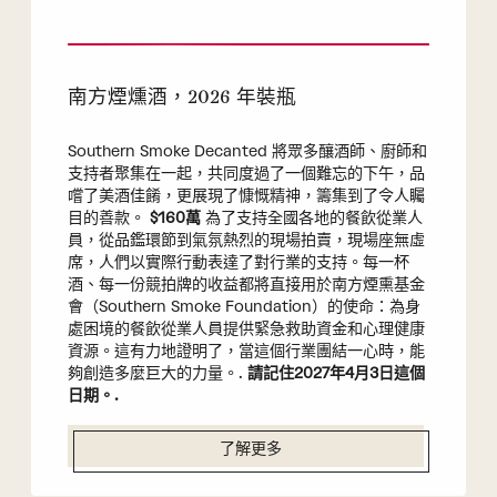
南方煙燻酒，2026 年裝瓶
Southern Smoke Decanted 將眾多釀酒師、廚師和
支持者聚集在一起，共同度過了一個難忘的下午，品
嚐了美酒佳餚，更展現了慷慨精神，籌集到了令人矚
目的善款。
$160萬
為了支持全國各地的餐飲從業人
員，從品鑑環節到氣氛熱烈的現場拍賣，現場座無虛
席，人們以實際行動表達了對行業的支持。每一杯
酒、每一份競拍牌的收益都將直接用於南方煙熏基金
會（Southern Smoke Foundation）的使命：為身
處困境的餐飲從業人員提供緊急救助資金和心理健康
資源。這有力地證明了，當這個行業團結一心時，能
夠創造多麼巨大的力量。.
請記住2027年4月3日這個
日期。.
了解更多