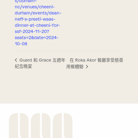
s/durham-
nc/venues/cheeni-
durham/events/dean-
neff-x-preeti-waas-
dinner-at-cheeni-for-
ssf-2024-11-20?
seats=2&date=2024-
10-08
在 Roka Akor 餐廳享受慈善
Guard 和 Grace 五週年
紀念晚宴
用餐體驗