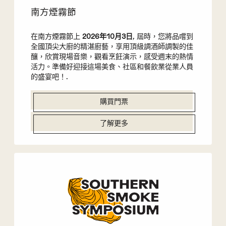
南方煙霧節
在南方煙霧節上
2026年10月3日
, 屆時，您將品嚐到
全國頂尖大廚的精湛廚藝，享用頂級調酒師調製的佳
釀，欣賞現場音樂，觀看烹飪演示，感受週末的熱情
活力。準備好迎接這場美食、社區和餐飲業從業人員
的盛宴吧！.
購買門票
了解更多