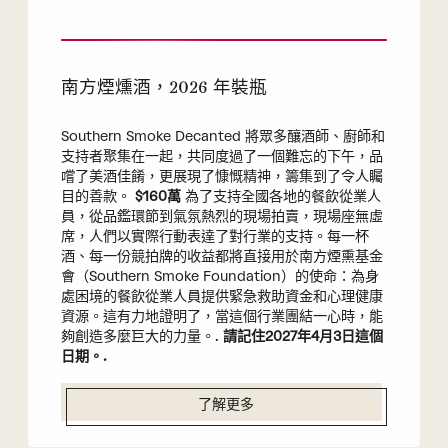
南方煙燻酒，2026 年裝瓶
Southern Smoke Decanted 將眾多釀酒師、廚師和
支持者聚集在一起，共同度過了一個難忘的下午，品
嚐了美酒佳餚，更展現了慷慨精神，籌集到了令人矚
目的善款。
$160萬
為了支持全國各地的餐飲從業人
員，從品鑑環節到氣氛熱烈的現場拍賣，現場座無虛
席，人們以實際行動表達了對行業的支持。每一杯
酒、每一份競拍牌的收益都將直接用於南方煙熏基金
會（Southern Smoke Foundation）的使命：為身
處困境的餐飲從業人員提供緊急救助資金和心理健康
資源。這有力地證明了，當這個行業團結一心時，能
夠創造多麼巨大的力量。.
請記住2027年4月3日這個
日期。.
了解更多