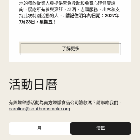
地的餐飲從業人員提供緊急救助和免費心理健康諮
詢。感謝所有參與烹飪、斟酒、志願服務、出席和支
持此次特別活動的人。.
請記住明年的日期：2027年
7月23日，星期五！
了解更多
活動日曆
有興趣舉辦活動為南方煙燻食品公司籌款嗎？請聯絡我們。
caroline@southernsmoke.org
事
活
件
動
月
清單
視
搜
圖