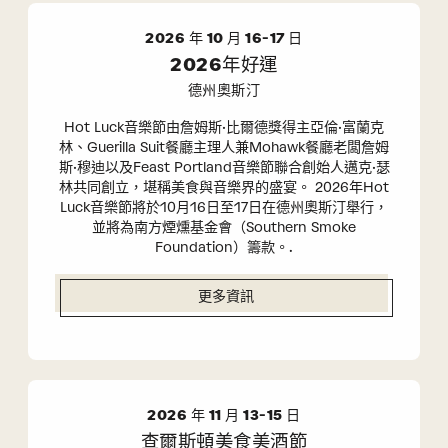
2026 年 10 月 16-17 日
2026年好運
德州奧斯汀
Hot Luck音樂節由詹姆斯·比爾德獎得主亞倫·富蘭克
林、Guerilla Suit餐廳主理人兼Mohawk餐廳老闆詹姆
斯·穆迪以及Feast Portland音樂節聯合創始人邁克·瑟
林共同創立，堪稱美食與音樂界的盛宴。 2026年Hot
Luck音樂節將於10月16日至17日在德州奧斯汀舉行，
並將為南方煙燻基金會（Southern Smoke
Foundation）籌款。.
更多資訊
2026 年 11 月 13-15 日
查爾斯頓美食美酒節