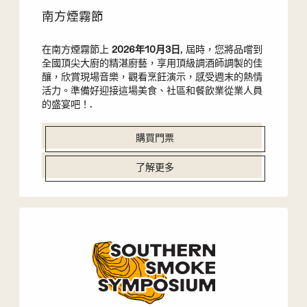
南方煙霧節
在南方煙霧節上
2026年10月3日
, 屆時，您將品嚐到
全國頂尖大廚的精湛廚藝，享用頂級調酒師調製的佳
釀，欣賞現場音樂，觀看烹飪演示，感受週末的熱情
活力。準備好迎接這場美食、社區和餐飲業從業人員
的盛宴吧！.
購買門票
了解更多