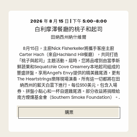
尋
導
和
航
視
2026 年 8 月 15 日 | 下午 5:00–8:00
圖
白利摩澤餐廳的桃子和起司
導
航
田納西州納什維爾
8月15日，主廚Nick Fisherkeller將攜手客座主廚
Carter Hach（來自Hachland Hill餐廳），共同打造
「桃子與起司」主題活動。屆時，您將品嚐到由當季新
鮮蔬果和Sequatchie Cove Creamery本地起司組成的
豐盛拼盤，享用Angel's Envy提供的精美雞尾酒，更有
The Heartstrings樂隊現場演奏，所有這一切都將在田
納西州的藍天白雲下進行。每位$50美元，包含入場
券、拼盤小點心和一杯自選雞尾酒。部分收益將捐贈給
南方煙燻基金會（Southern Smoke Foundation）。.
購票