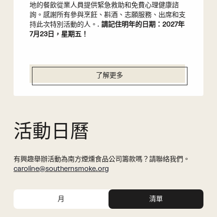
地的餐飲從業人員提供緊急救助和免費心理健康諮
詢。感謝所有參與烹飪、斟酒、志願服務、出席和支
持此次特別活動的人。.
請記住明年的日期：2027年
7月23日，星期五！
了解更多
活動日曆
有興趣舉辦活動為南方煙燻食品公司籌款嗎？請聯絡我們。
caroline@southernsmoke.org
事
活
件
動
月
清單
視
搜
圖