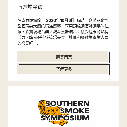
南方煙霧節
在南方煙霧節上
2026年10月3日
, 屆時，您將品嚐到
全國頂尖大廚的精湛廚藝，享用頂級調酒師調製的佳
釀，欣賞現場音樂，觀看烹飪演示，感受週末的熱情
活力。準備好迎接這場美食、社區和餐飲業從業人員
的盛宴吧！.
購買門票
了解更多