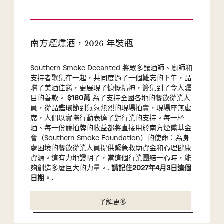
南方煙燻酒，2026 年裝瓶
Southern Smoke Decanted 將眾多釀酒師、廚師和
支持者聚集在一起，共同度過了一個難忘的下午，品
嚐了美酒佳餚，更展現了慷慨精神，籌集到了令人矚
目的善款。
$160萬
為了支持全國各地的餐飲從業人
員，從品鑑環節到氣氛熱烈的現場拍賣，現場座無虛
席，人們以實際行動表達了對行業的支持。每一杯
酒、每一份競拍牌的收益都將直接用於南方煙熏基金
會（Southern Smoke Foundation）的使命：為身
處困境的餐飲從業人員提供緊急救助資金和心理健康
資源。這有力地證明了，當這個行業團結一心時，能
夠創造多麼巨大的力量。.
請記住2027年4月3日這個
日期。.
了解更多