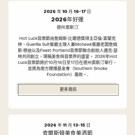
2026 年 10 月 16-17 日
2026年好運
德州奧斯汀
Hot Luck音樂節由詹姆斯·比爾德獎得主亞倫·富蘭克
林、Guerilla Suit餐廳主理人兼Mohawk餐廳老闆詹姆
斯·穆迪以及Feast Portland音樂節聯合創始人邁克·瑟
林共同創立，堪稱美食與音樂界的盛宴。 2026年Hot
Luck音樂節將於10月16日至17日在德州奧斯汀舉行，
並將為南方煙燻基金會（Southern Smoke
Foundation）籌款。.
更多資訊
2026 年 11 月 13-15 日
查爾斯頓美食美酒節