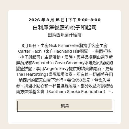
尋
導
和
航
視
2026 年 8 月 15 日 | 下午 5:00–8:00
圖
白利摩澤餐廳的桃子和起司
導
航
田納西州納什維爾
8月15日，主廚Nick Fisherkeller將攜手客座主廚
Carter Hach（來自Hachland Hill餐廳），共同打造
「桃子與起司」主題活動。屆時，您將品嚐到由當季新
鮮蔬果和Sequatchie Cove Creamery本地起司組成的
豐盛拼盤，享用Angel's Envy提供的精美雞尾酒，更有
The Heartstrings樂隊現場演奏，所有這一切都將在田
納西州的藍天白雲下進行。每位$50美元，包含入場
券、拼盤小點心和一杯自選雞尾酒。部分收益將捐贈給
南方煙燻基金會（Southern Smoke Foundation）。.
購票