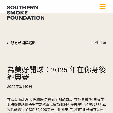
事件回顧
所有新聞與觀點
為美好開球：2025 年在你身後
經典賽
2025年3月10日
來看看由薩姆·拉托和馬特·費恩主辦的首屆“在你身後”經典賽在
北卡羅來納州卡里市麥格雷戈唐斯鄉村俱樂部舉行的照片吧！本
次活動籌集了超過35,000美元，用於支持我們在北卡羅來納州