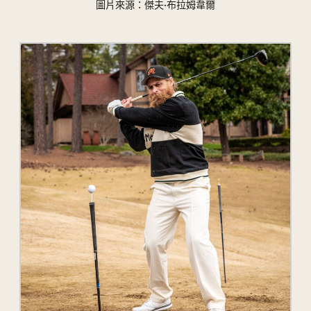
圖片來源：傑夫·布拉姆韋爾