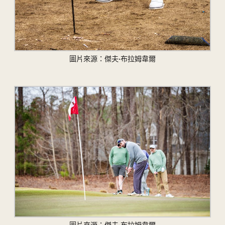
圖片來源：傑夫·布拉姆韋爾