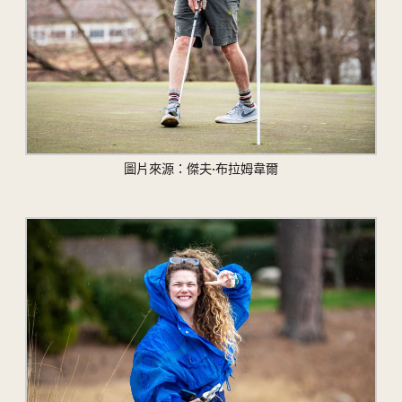
圖片來源：傑夫·布拉姆韋爾