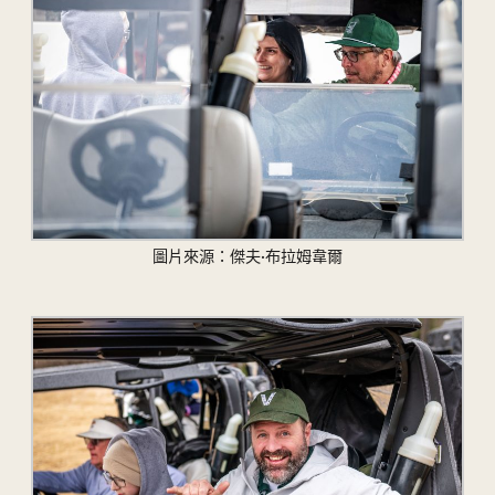
圖片來源：傑夫·布拉姆韋爾