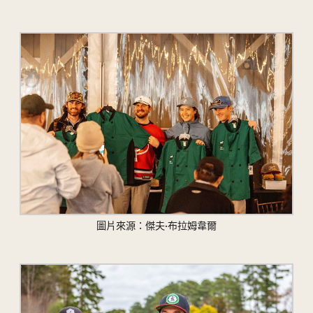
圖片來源：傑夫·布拉姆韋爾