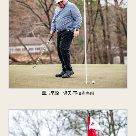
圖片來源：傑夫·布拉姆韋爾