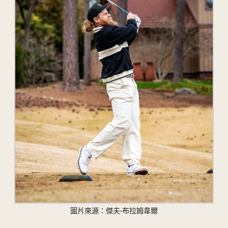
圖片來源：傑夫·布拉姆韋爾