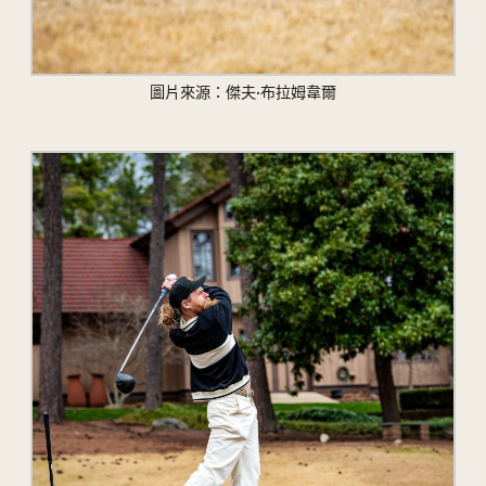
圖片來源：傑夫·布拉姆韋爾