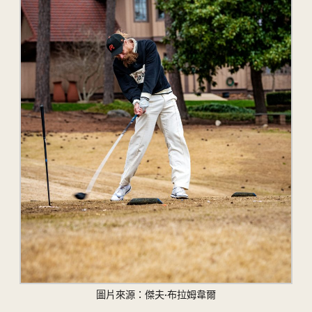
圖片來源：傑夫·布拉姆韋爾