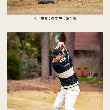
圖片來源：傑夫·布拉姆韋爾