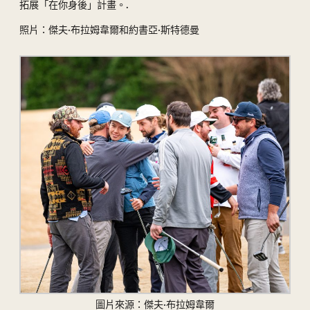
拓展「在你身後」計畫。.
照片：傑夫·布拉姆韋爾和約書亞·斯特德曼
圖片來源：傑夫·布拉姆韋爾