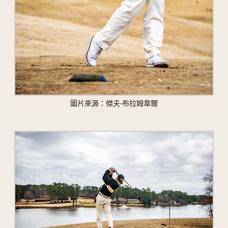
圖片來源：傑夫·布拉姆韋爾