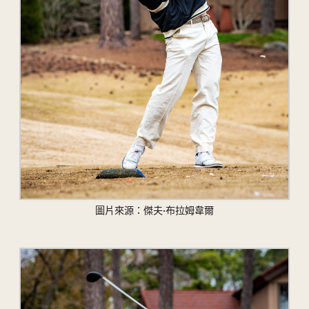
圖片來源：傑夫·布拉姆韋爾