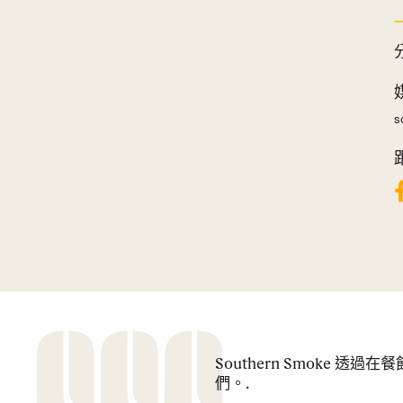
s
Southern Smoke 
們。.