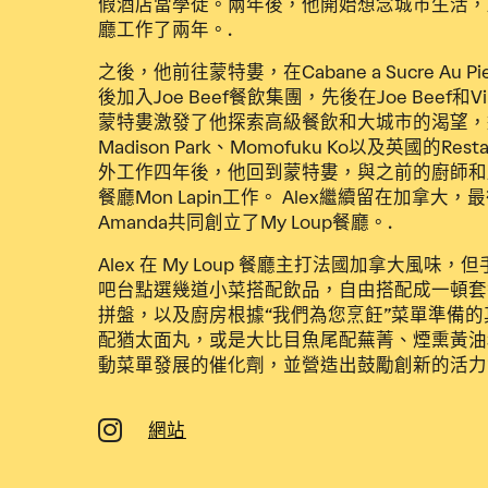
假酒店當學徒。兩年後，他開始想念城市生活，
廳工作了兩年。.
之後，他前往蒙特婁，在Cabane a Sucre Au Pi
後加入Joe Beef餐飲集團，先後在Joe Beef和Vi
蒙特婁激發了他探索高級餐飲和大城市的渴望，這
Madison Park、Momofuku Ko以及英國的Resta
外工作四年後，他回到蒙特婁，與之前的廚師和朋友
餐廳Mon Lapin工作。 Alex繼續留在加拿
Amanda共同創立了My Loup餐廳。.
Alex 在 My Loup 餐廳主打法國加拿大風
吧台點選幾道小菜搭配飲品，自由搭配成一頓套
拼盤，以及廚房根據“我們為您烹飪”菜單準備
配猶太面丸，或是大比目魚尾配蕪菁、煙熏黃油
動菜單發展的催化劑，並營造出鼓勵創新的活力
網站