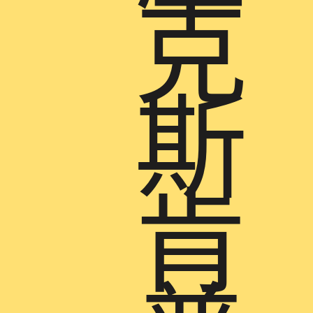
克
斯
肯