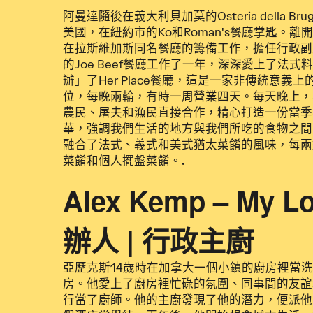
阿曼達隨後在義大利貝加莫的Osteria della Br
美國，在紐約市的Ko和Roman's餐廳掌匙。離開
在拉斯維加斯同名餐廳的籌備工作，擔任行政副
的Joe Beef餐廳工作了一年，深深愛上了法
辦」了Her Place餐廳，這是一家非傳統意義
位，每晚兩輪，有時一周營業四天。每天晚上，
農民、屠夫和漁民直接合作，精心打造一份當季
華，強調我們生活的地方與我們所吃的食物之間
融合了法式、義式和美式猶太菜餚的風味，每兩
菜餚和個人擺盤菜餚。.
Alex Kemp – My 
辦人 | 行政主廚
亞歷克斯14歲時在加拿大一個小鎮的廚房裡當
房。他愛上了廚房裡忙碌的氛圍、同事間的友誼
行當了廚師。他的主廚發現了他的潛力，便派他