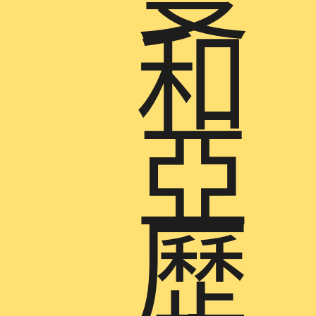
和
亞
歷