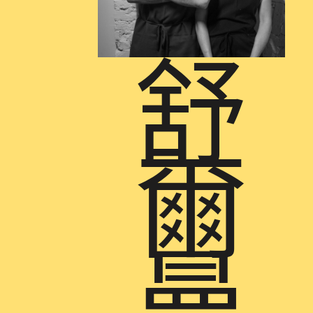
舒
爾
曼