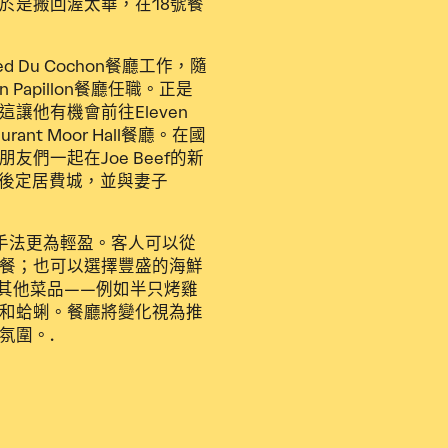
於是搬回渥太華，在18號餐
ed Du Cochon餐廳工作，隨
n Papillon餐廳任職。正是
讓他有機會前往Eleven
urant Moor Hall餐廳。在國
們一起在Joe Beef的新
大，最後定居費城，並與妻子
味，但手法更為輕盈。客人可以從
餐；也可以選擇豐盛的海鮮
的其他菜品——例如半只烤雞
和蛤蜊。餐廳將變化視為推
氛圍。.