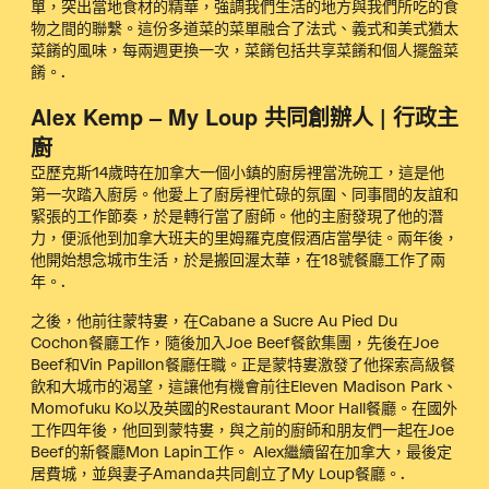
單，突出當地食材的精華，強調我們生活的地方與我們所吃的食
物之間的聯繫。這份多道菜的菜單融合了法式、義式和美式猶太
菜餚的風味，每兩週更換一次，菜餚包括共享菜餚和個人擺盤菜
餚。.
Alex Kemp – My Loup 共同創辦人 | 行政主
廚
亞歷克斯14歲時在加拿大一個小鎮的廚房裡當洗碗工，這是他
第一次踏入廚房。他愛上了廚房裡忙碌的氛圍、同事間的友誼和
緊張的工作節奏，於是轉行當了廚師。他的主廚發現了他的潛
力，便派他到加拿大班夫的里姆羅克度假酒店當學徒。兩年後，
他開始想念城市生活，於是搬回渥太華，在18號餐廳工作了兩
年。.
之後，他前往蒙特婁，在Cabane a Sucre Au Pied Du
Cochon餐廳工作，隨後加入Joe Beef餐飲集團，先後在Joe
Beef和Vin Papillon餐廳任職。正是蒙特婁激發了他探索高級餐
飲和大城市的渴望，這讓他有機會前往Eleven Madison Park、
Momofuku Ko以及英國的Restaurant Moor Hall餐廳。在國外
工作四年後，他回到蒙特婁，與之前的廚師和朋友們一起在Joe
Beef的新餐廳Mon Lapin工作。 Alex繼續留在加拿大，最後定
居費城，並與妻子Amanda共同創立了My Loup餐廳。.