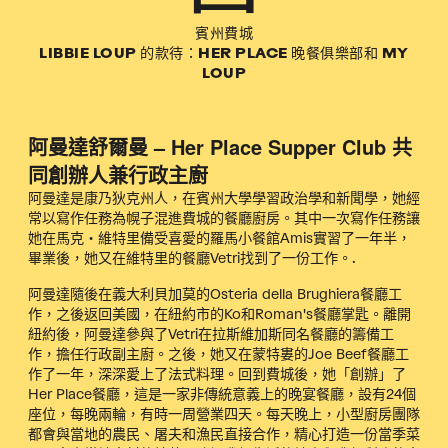
賓州費城
LIBBIE LOUP 的款待：HER PLACE 晚餐俱樂部和 MY
LOUP
阿曼達舒爾曼 – Her Place Supper Club 共
同創辦人兼行政主廚
阿曼達是康乃狄克州人，在賓州大學學習政治學和新聞學，她經
常以寫作任務為幌子混進費城的餐廳廚房。其中一次寫作任務讓
她在馬克‧維特里備受喜愛的羅馬小餐館Amis實習了一年半，
畢業後，她又在維特里的餐廳Vetri找到了一份工作。.
阿曼達隨後在義大利貝加莫的Osteria della Brughiera餐廳工
作，之後返回美國，在紐約市的Ko和Roman's餐廳掌匙。離開
紐約後，阿曼達參與了Vetri在拉斯維加斯同名餐廳的籌備工
作，擔任行政副主廚。之後，她又在蒙特婁的Joe Beef餐廳工
作了一年，深深愛上了法式料理。回到費城後，她「創辦」了
Her Place餐廳，這是一家非傳統意義上的晚宴餐廳，設有24個
座位，每晚兩輪，有時一周營業四天。每天晚上，小型廚房團隊
都會與當地的農民、屠夫和漁民直接合作，精心打造一份當季菜