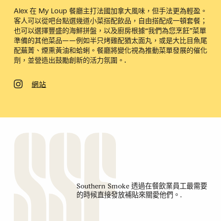
Alex 在 My Loup 餐廳主打法國加拿大風味，但手法更為輕盈。
客人可以從吧台點選幾道小菜搭配飲品，自由搭配成一頓套餐；
也可以選擇豐盛的海鮮拼盤，以及廚房根據“我們為您烹飪”菜單
準備的其他菜品——例如半只烤雞配猶太面丸，或是大比目魚尾
配蕪菁、煙熏黃油和蛤蜊。餐廳將變化視為推動菜單發展的催化
劑，並營造出鼓勵創新的活力氛圍。.
網站
Southern Smoke 透過在餐飲業員工最需要
的時候直接發放補貼來關愛他們。.