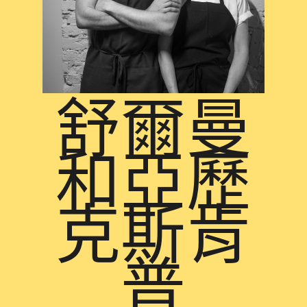
舒爾曼
和亞歷
克斯肯
普