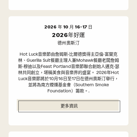
2026 年 10 月 16-17 日
2026年好運
德州奧斯汀
Hot Luck音樂節由詹姆斯·比爾德獎得主亞倫·富蘭克
林、Guerilla Suit餐廳主理人兼Mohawk餐廳老闆詹姆
斯·穆迪以及Feast Portland音樂節聯合創始人邁克·瑟
林共同創立，堪稱美食與音樂界的盛宴。 2026年Hot
Luck音樂節將於10月16日至17日在德州奧斯汀舉行，
並將為南方煙燻基金會（Southern Smoke
Foundation）籌款。.
更多資訊