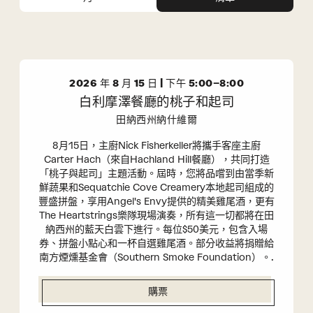
件
動
視
搜
圖
尋
導
和
航
視
2026 年 8 月 15 日 | 下午 5:00–8:00
圖
白利摩澤餐廳的桃子和起司
導
航
田納西州納什維爾
8月15日，主廚Nick Fisherkeller將攜手客座主廚
Carter Hach（來自Hachland Hill餐廳），共同打造
「桃子與起司」主題活動。屆時，您將品嚐到由當季新
鮮蔬果和Sequatchie Cove Creamery本地起司組成的
豐盛拼盤，享用Angel's Envy提供的精美雞尾酒，更有
The Heartstrings樂隊現場演奏，所有這一切都將在田
納西州的藍天白雲下進行。每位$50美元，包含入場
券、拼盤小點心和一杯自選雞尾酒。部分收益將捐贈給
南方煙燻基金會（Southern Smoke Foundation）。.
購票