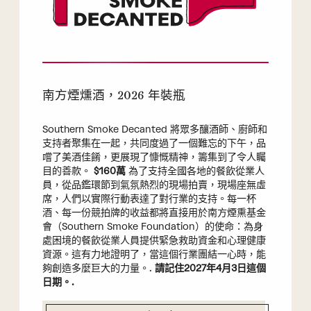
南方煙燻酒，2026 年裝瓶
Southern Smoke Decanted 將眾多釀酒師、廚師和
支持者聚集在一起，共同度過了一個難忘的下午，品
嚐了美酒佳餚，更展現了慷慨精神，籌集到了令人矚
目的善款。
$160萬
為了支持全國各地的餐飲從業人
員，從品鑑環節到氣氛熱烈的現場拍賣，現場座無虛
席，人們以實際行動表達了對行業的支持。每一杯
酒、每一份競拍牌的收益都將直接用於南方煙熏基金
會（Southern Smoke Foundation）的使命：為身
處困境的餐飲從業人員提供緊急救助資金和心理健康
資源。這有力地證明了，當這個行業團結一心時，能
夠創造多麼巨大的力量。.
請記住2027年4月3日這個
日期。.