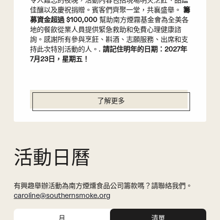
令人難忘的夜晚，活動內容包括現場明火烹飪、品鑑
佳釀以及慶祝捐贈。賓客們齊聚一堂，共襄盛舉。
籌
募資金超過 $100,000
幫助南方煙霧基金會為全美各
地的餐飲從業人員提供緊急救助和免費心理健康諮
詢。感謝所有參與烹飪、斟酒、志願服務、出席和支
持此次特別活動的人。.
請記住明年的日期：2027年
7月23日，星期五！
了解更多
活動日曆
有興趣舉辦活動為南方煙燻食品公司籌款嗎？請聯絡我們。
caroline@southernsmoke.org
事
活
月
清單