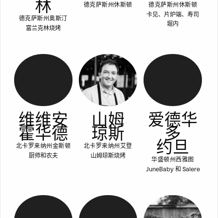
林
德克萨斯州休斯顿
德克萨斯州休斯顿
卡见、片炉端、寿司
德克萨斯州奥斯汀
堀内
富兰克林烧烤
维维安
山姆
爱德华
霍华德
琼斯
多
约旦
北卡罗来纳州金斯顿
北卡罗来纳州艾登
厨师和农夫
山姆琼斯烧烤
华盛顿州西雅图
JuneBaby 和 Salere