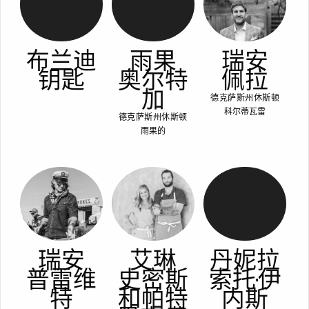
布兰迪
雨果
瑞安
钥匙
奥尔特
佩拉
加
德克萨斯州休斯顿
科尔蒂瓦雷
德克萨斯州休斯顿
雨果的
瑞安
艾琳
丹妮拉
普雷维
史密斯
索托·伊
特
和帕特
内斯