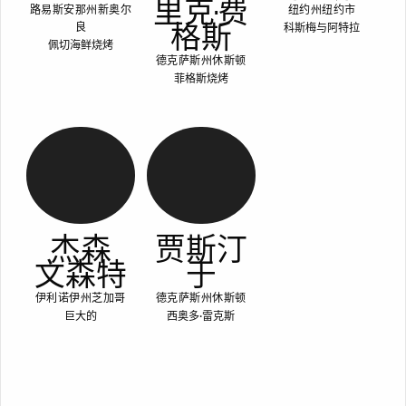
里克·费
路易斯安那州新奥尔
纽约州纽约市
格斯
科斯梅与阿特拉
良
佩切海鲜烧烤
德克萨斯州休斯顿
菲格斯烧烤
杰森
贾斯汀
文森特
于
伊利诺伊州芝加哥
德克萨斯州休斯顿
巨大的
西奥多·雷克斯