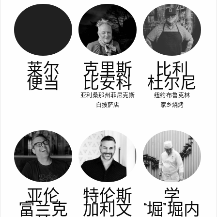
莱尔
克里斯
比利
便当
比安科
杜尔尼
亚利桑那州菲尼克斯
纽约布鲁克林
白披萨店
家乡烧烤
亚伦
特伦斯
学
富兰克
加利文
“堀” 堀内