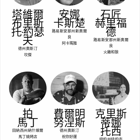
塔維爾
安娜
石匠
布里斯
卡斯楚
赫里福
托-約瑟
德
路易斯安那州新奧爾
夫
良
路易斯安那州新奧爾
阿卡瑪雅
良
德州奧斯汀
火雞和狼
坎傑
拍
費爾明
克里斯
馬丁
努涅斯
蒂娜
托西
田納西州納什維爾
德州奧斯汀
馬丁燒烤店
祝你好運
紐約州紐約市