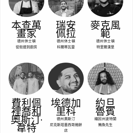
本查萬
瑞安
麥克風
畫家
佩拉
範
德州休士頓
德州休士頓
德州休士頓
從街道到廚房
科爾蒂瓦雷
特里爾漢堡
費利佩
埃德加
約旦
裡喬和
里科
魯賓
奧斯汀·
德州奧斯汀
緬因州波特蘭
韋特
尼克斯塔墨西哥捲餅
鮪魚先生
店