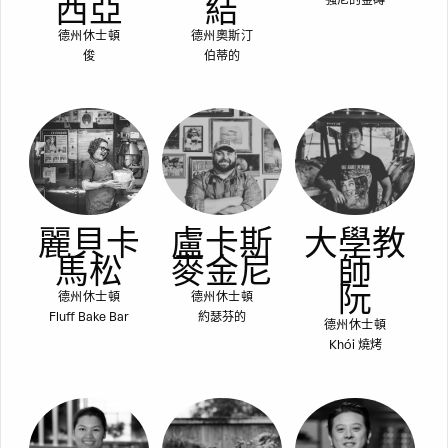
西亞
結
德州休士頓
德州奧斯汀
俊
伯蒂的
麗貝卡
盧卡斯
大學教
馬松
麥金尼
師
阮
德州休士頓
德州休士頓
Fluff Bake Bar
約瑟芬的
德州休士頓
Khói 燒烤