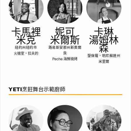
卡馬裡
妮可
卡琳
米克
米爾斯
湯姆林
森
紐約州紐約市
路易斯安那州新奧爾
火槍室，拉夫的
良
聖保羅，明尼蘇達州
Peche 海鮮燒烤
米里爾
YETI烹飪舞台示範廚師