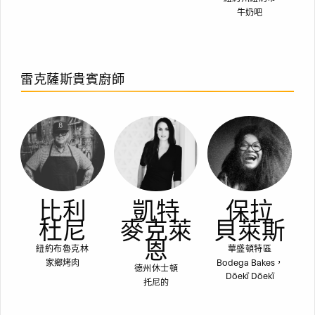
牛奶吧
雷克薩斯貴賓廚師
比利
凱特
保拉
杜尼
麥克萊
貝萊斯
恩
紐約布魯克林
華盛頓特區
家鄉烤肉
Bodega Bakes，
德州休士頓
Dōekï Dōekï
托尼的