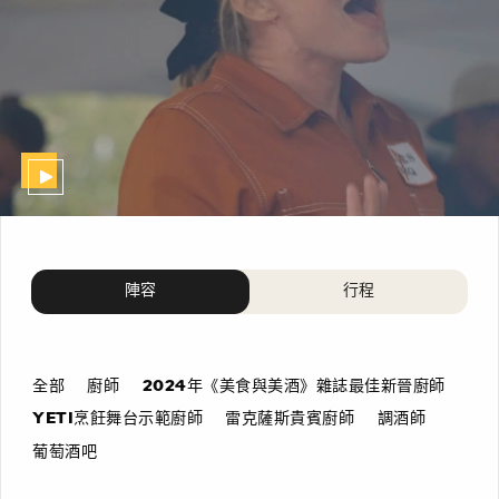
陣容
行程
全部
廚師
2024年《美食與美酒》雜誌最佳新晉廚師
YETI烹飪舞台示範廚師
雷克薩斯貴賓廚師
調酒師
葡萄酒吧