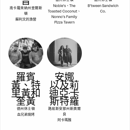
普
德州休士頓
德州休士頓
Nobie's、The
B'tween Sandwich
南卡羅來納州查爾斯
Toasted Coconut、
Co.
頓
Nonno's Family
蘇利文的漁營
Pizza Tavern
羅賓
安娜
黃、特
以及莉
里黃和
迪亞·卡
奎黃
斯特羅
德州休士頓
路易斯安那州新奧爾
血兄弟燒烤
良
阿卡瑪雅