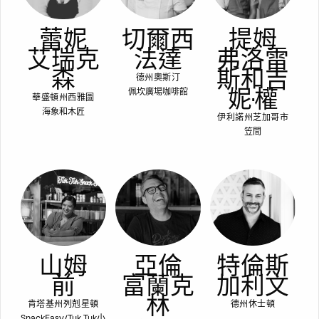
蕾妮
切爾西
提姆
艾瑞克
法達
弗洛雷
森
斯和吉
德州奧斯汀
妮·權
佩坎廣場咖啡館
華盛頓州西雅圖
海象和木匠
伊利諾州芝加哥市
笠間
山姆
亞倫
特倫斯
前
富蘭克
加利文
林
肯塔基州列剋星頓
德州休士頓
SnackEasy/Tuk Tuk小