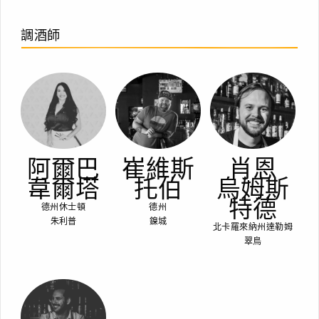
調酒師
阿爾巴
崔維斯
肖恩
韋爾塔
托伯
烏姆斯
特德
德州休士頓
德州
朱利普
鎳城
北卡羅來納州達勒姆
翠鳥