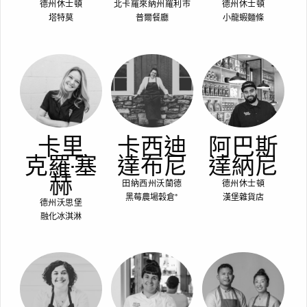
德州休士頓
北卡羅來納州羅利市
德州休士頓
塔特莫
普爾餐廳
小龍蝦麵條
卡里
卡西迪
阿巴斯
克羅-塞
達布尼
達納尼
赫
田納西州沃蘭德
德州休士頓
黑莓農場穀倉®
漢堡雜貨店
德州沃思堡
融化冰淇淋