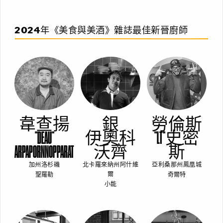
2024年《美食與美酒》雜誌最佳新晉廚師
銀
勞倫斯
韋查揚
伊奧科
"LT"史密
"DEAU"
沃齊
斯
ARPAPORNNOPPARAT
北卡羅來納州阿什維
亞利桑那州鳳凰城
加州洛杉磯
奇爾特
聖羅勒
爾
小能