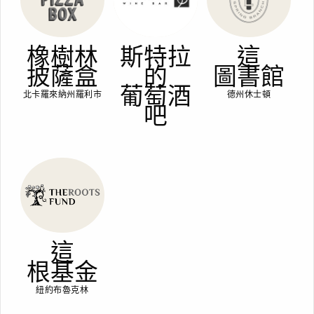
橡樹林
斯特拉
這
披薩盒
的
圖書館
葡萄酒
北卡羅來納州羅利市
德州休士頓
吧
這
根基金
紐約布魯克林