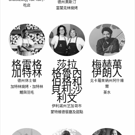
德州奧斯汀
吃店
富蘭克林燒烤
格雷格
莎拉
梅赫萬
加特林
格魯內
伊朗人
伯格和
德州休士頓
北卡羅來納州阿什維
貝利·沙
加特林燒烤，加特林
爾
鰭與羽毛
茶水
利文
伊利諾州芝加哥市
蒙特維德餐廳及甜點