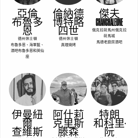
亞倫
倫納德
傑夫
布魯多
博特略
CHANCHALEUNE
恩
四世
俄克拉荷馬州俄克拉
荷馬城
德州休士頓
德州休士頓
馬德老廚房酒吧
布魯多恩、海軍藍、
真理燒烤
酒吧布魯多恩和英仙
座
伊曼紐
阿什莉
特朗
爾
克里斯
和科里·
查維斯
滕森
阮