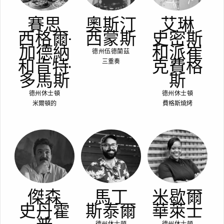
賽思
奧斯汀
艾琳
西格爾-
西蒙斯
史密斯
加德納
和派崔
德州伍德蘭茲
和肯特·
克費格
三重奏
多馬斯
斯
德州休士頓
德州休士頓
米爾頓的
費格斯燒烤
傑森
馬丁
米歇爾
史丹霍
斯泰爾
華萊士