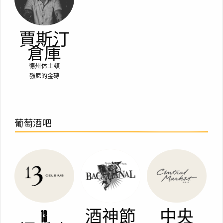
賈斯汀
倉庫
德州休士頓
強尼的金磚
葡萄酒吧
13
酒神節
中央