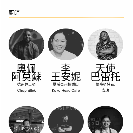
廚師
奧佩
李
天使
阿莫蘇
王安妮
巴雷托
德州休士頓
夏威夷州檀香山
華盛頓特區.
ChòpnBlọk
Koko Head Cafe
安珠