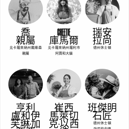
喬
CHEETIE
瑞安
親屬
庫馬爾
拉尚
北卡羅來納州戴維森
北卡羅來納州羅利市
德州休士頓
親屬
阿賈和大貓
亨利
崔西
班傑明
盧和伊
馬萊切
石匠
芙琳·加
克-以西
德州休士頓
強尼的金磚