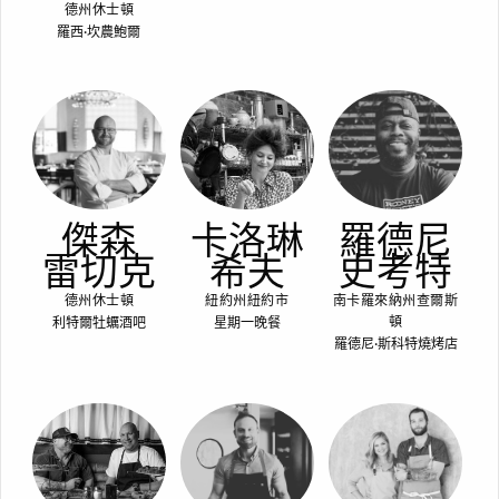
德州休士頓
羅西·坎農鮑爾
傑森
卡洛琳
羅德尼
雷切克
希夫
史考特
德州休士頓
紐約州紐約市
南卡羅來納州查爾斯
利特爾牡蠣酒吧
星期一晚餐
頓
羅德尼·斯科特燒烤店