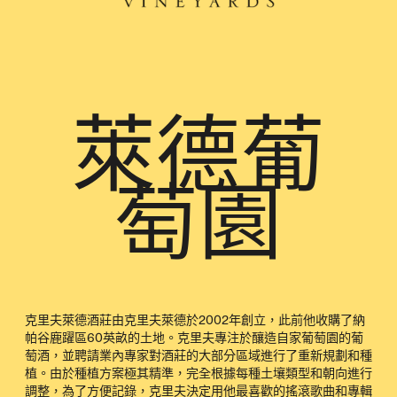
萊德葡
萄園
克里夫萊德酒莊由克里夫萊德於2002年創立，此前他收購了納
帕谷鹿躍區60英畝的土地。克里夫專注於釀造自家葡萄園的葡
萄酒，並聘請業內專家對酒莊的大部分區域進行了重新規劃和種
植。由於種植方案極其精準，完全根據每種土壤類型和朝向進行
調整，為了方便記錄，克里夫決定用他最喜歡的搖滾歌曲和專輯