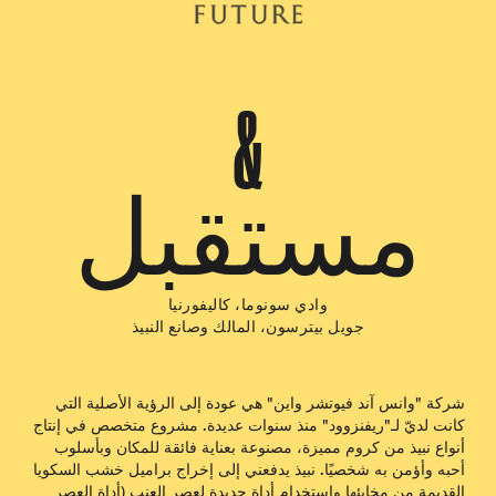
&
مستقبل
وادي سونوما، كاليفورنيا
جويل بيترسون، المالك وصانع النبيذ
شركة "وانس آند فيوتشر واين" هي عودة إلى الرؤية الأصلية التي
كانت لديّ لـ"ريفنزوود" منذ سنوات عديدة. مشروع متخصص في إنتاج
أنواع نبيذ من كروم مميزة، مصنوعة بعناية فائقة للمكان وبأسلوب
أحبه وأؤمن به شخصيًا. نبيذ يدفعني إلى إخراج براميل خشب السكويا
القديمة من مخابئها واستخدام أداة جديدة لعصر العنب (أداة العصر