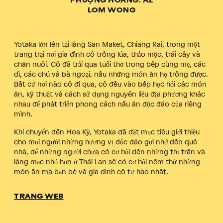
PHƯỢNG HOÀNG. AZ
LOM WONG
Yotaka lớn lên tại làng San Maket, Chiang Rai, trong một
trang trại nơi gia đình cô trồng lúa, thảo mộc, trái cây và
chăn nuôi. Cô đã trải qua tuổi thơ trong bếp cùng mẹ, các
dì, các chú và bà ngoại, nấu những món ăn họ trồng được.
Bất cứ nơi nào cô đi qua, cô đều vào bếp học hỏi các món
ăn, kỹ thuật và cách sử dụng nguyên liệu địa phương khác
nhau để phát triển phong cách nấu ăn độc đáo của riêng
mình.
Khi chuyển đến Hoa Kỳ, Yotaka đã đặt mục tiêu giới thiệu
cho mọi người những hương vị độc đáo gợi nhớ đến quê
nhà, để những người chưa có cơ hội đến những thị trấn và
làng mạc nhỏ hơn ở Thái Lan sẽ có cơ hội nếm thử những
món ăn mà bạn bè và gia đình cô tự hào nhất.
TRANG WEB