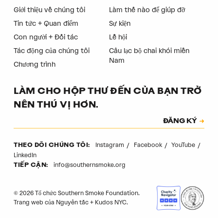
Giới thiệu về chúng tôi
Làm thế nào để giúp đỡ
Tin tức + Quan điểm
Sự kiện
Con người + Đối tác
Lễ hội
Tác động của chúng tôi
Câu lạc bộ chai khói miền
Nam
Chương trình
LÀM CHO HỘP THƯ ĐẾN CỦA BẠN TRỞ
NÊN THÚ VỊ HƠN.
Đăng ký
ĐĂNG KÝ
Mã xác thực
Instagram
Facebook
YouTube
THEO DÕI CHÚNG TÔI:
LinkedIn
info@southernsmoke.org
TIẾP CẬN:
© 2026 Tổ chức Southern Smoke Foundation.
Trang web của
Nguyên tắc
+
Kudos NYC
.