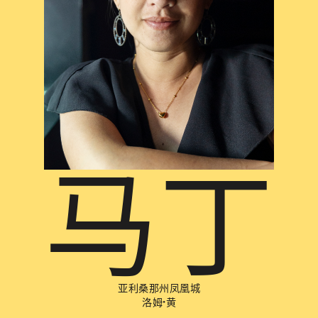
马丁
亚利桑那州凤凰城
洛姆·黄