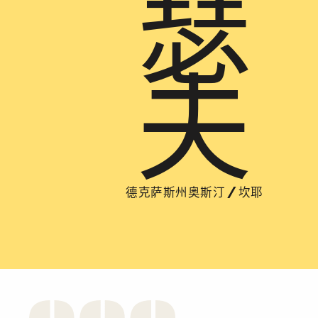
瑟
夫
德克萨斯州奥斯汀
/
坎耶