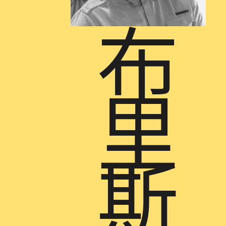
布
里
斯