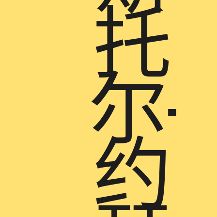
托
尔-
约