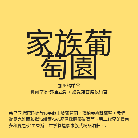
家族葡
萄園
加州納帕谷
費爾南多·弗里亞斯，總裁兼首席執行官
弗里亞斯酒莊擁有13英畝山坡葡萄園，種植赤霞珠葡萄。我們
從奧克維爾和揚特維爾AVA產區採購優質葡萄。第二代兄弟費南
多和曼尼·弗里亞斯二世掌管這家家族式精品酒莊。.