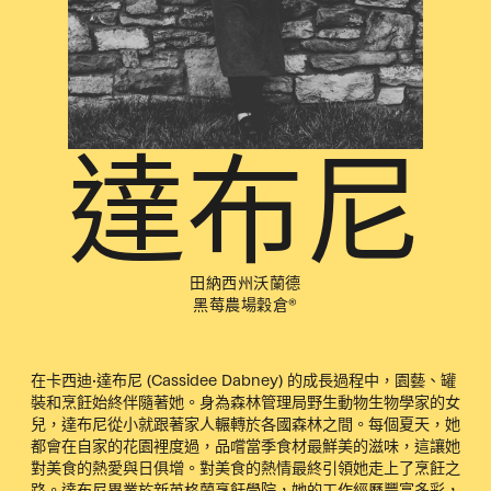
達布尼
田納西州沃蘭德
黑莓農場穀倉®
在卡西迪·達布尼 (Cassidee Dabney) 的成長過程中，園藝、罐
裝和烹飪始終伴隨著她。身為森林管理局野生動物生物學家的女
兒，達布尼從小就跟著家人輾轉於各國森林之間。每個夏天，她
都會在自家的花園裡度過，品嚐當季食材最鮮美的滋味，這讓她
對美食的熱愛與日俱增。對美食的熱情最終引領她走上了烹飪之
路。達布尼畢業於新英格蘭烹飪學院，她的工作經歷豐富多彩，