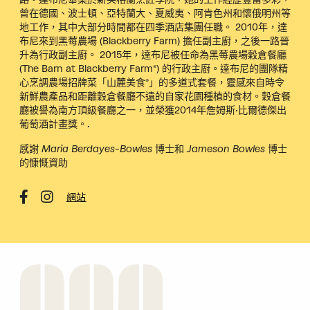
曾在德國、波士頓、亞特蘭大、夏威夷、阿肯色州和懷俄明州等
地工作，其中大部分時間都在四季酒店集團任職。 2010年，達
布尼來到黑莓農場 (Blackberry Farm) 擔任副主廚，之後一路晉
升為行政副主廚。 2015年，達布尼被任命為黑莓農場穀倉餐廳
(The Barn at Blackberry Farm®) 的行政主廚。達布尼的團隊精
心烹調農場招牌菜「山麓美食®」的多道式套餐，靈感來自時令
新鮮農產品和距離穀倉餐廳不遠的自家花園種植的食材。穀倉餐
廳被譽為南方頂級餐廳之一，並榮獲2014年詹姆斯·比爾德傑出
葡萄酒計畫獎。.
感謝 Maria Berdayes-Bowles 博士和 Jameson Bowles 博士
的慷慨資助
網站