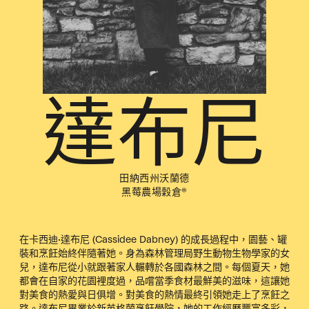
達布尼
田納西州沃蘭德
黑莓農場穀倉®
在卡西迪·達布尼 (Cassidee Dabney) 的成長過程中，園藝、罐
裝和烹飪始終伴隨著她。身為森林管理局野生動物生物學家的女
兒，達布尼從小就跟著家人輾轉於各國森林之間。每個夏天，她
都會在自家的花園裡度過，品嚐當季食材最鮮美的滋味，這讓她
對美食的熱愛與日俱增。對美食的熱情最終引領她走上了烹飪之
路。達布尼畢業於新英格蘭烹飪學院，她的工作經歷豐富多彩，