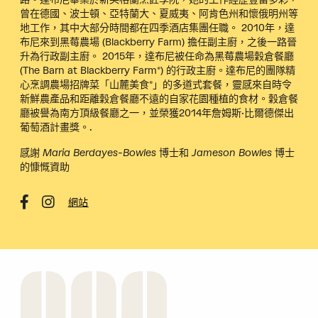
曾在德國、波士頓、亞特蘭大、夏威夷、阿肯色州和懷俄明州等
地工作，其中大部分時間都在四季酒店集團任職。 2010年，達
布尼來到黑莓農場 (Blackberry Farm) 擔任副主廚，之後一路晉
升為行政副主廚。 2015年，達布尼被任命為黑莓農場穀倉餐廳
(The Barn at Blackberry Farm®) 的行政主廚。達布尼的團隊精
心烹調農場招牌菜「山麓美食®」的多道式套餐，靈感來自時令
新鮮農產品和距離穀倉餐廳不遠的自家花園種植的食材。穀倉餐
廳被譽為南方頂級餐廳之一，並榮獲2014年詹姆斯·比爾德傑出
葡萄酒計畫獎。.
感謝 Maria Berdayes-Bowles 博士和 Jameson Bowles 博士
的慷慨資助
網站