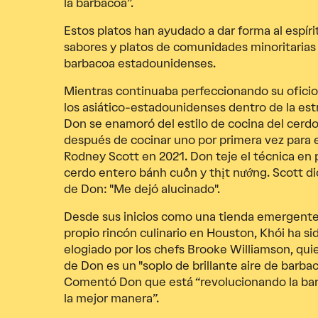
la barbacoa”.
Estos platos han ayudado a dar forma al espíri
sabores y platos de comunidades minoritarias 
barbacoa estadounidenses.
Mientras continuaba perfeccionando su oficio
los asiático-estadounidenses dentro de la est
Don se enamoró del estilo de cocina del cerdo
después de cocinar uno por primera vez para 
Rodney Scott en 2021. Don teje el técnica en 
cerdo entero bánh cuốn y thịt nướng. Scott dic
de Don: "Me dejó alucinado".
Desde sus inicios como una tienda emergente,
propio rincón culinario en Houston, Khói ha s
elogiado por los chefs Brooke Williamson, qui
de Don es un "soplo de brillante aire de barba
Comentó Don que está “revolucionando la ba
la mejor manera”.