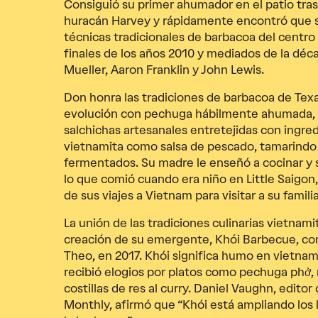
Consiguió su primer ahumador en el patio tras
huracán Harvey y rápidamente encontró que s
técnicas tradicionales de barbacoa del centr
finales de los años 2010 y mediados de la déc
Mueller, Aaron Franklin y John Lewis.
Don honra las tradiciones de barbacoa de Tex
evolución con pechuga hábilmente ahumada, co
salchichas artesanales entretejidas con ingred
vietnamita como salsa de pescado, tamarindo 
fermentados. Su madre le enseñó a cocinar y 
lo que comió cuando era niño en Little Saigo
de sus viajes a Vietnam para visitar a su famil
La unión de las tradiciones culinarias vietnamit
creación de su emergente, Khói Barbecue, co
Theo, en 2017. Khói significa humo en vietna
recibió elogios por platos como pechuga phở, 
costillas de res al curry. Daniel Vaughn, edito
Monthly, afirmó que “Khói está ampliando los 