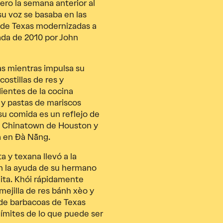
ero la semana anterior al
u voz se basaba en las
o de Texas modernizadas a
ada de 2010 por John
as mientras impulsa su
stillas de res y
ientes de la cocina
y pastas de mariscos
su comida es un reflejo de
n, Chinatown de Houston y
ia en Đà Nẵng.
a y texana llevó a la
n la ayuda de su hermano
mita. Khói rápidamente
mejilla de res bánh xèo y
r de barbacoas de Texas
límites de lo que puede ser