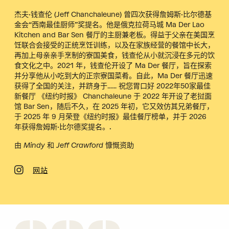
杰夫·钱查伦 (Jeff Chanchaleune) 曾四次获得詹姆斯·比尔德基
金会“西南最佳厨师”奖提名。他是俄克拉荷马城 Ma Der Lao
Kitchen and Bar Sen 餐厅的主厨兼老板。得益于父亲在美国烹
饪联合会接受的正统烹饪训练，以及在家族经营的餐馆中长大，
再加上母亲亲手烹制的寮国美食，钱查伦从小就沉浸在多元的饮
食文化之中。2021 年，钱查伦开设了 Ma Der 餐厅，旨在探索
并分享他从小吃到大的正宗寮国菜肴。自此，Ma Der 餐厅迅速
获得了全国的关注，并跻身于……
祝您胃口好
2022年50家最佳
新餐厅
《纽约时报》
Chanchaleune 于 2022 年开设了老挝面
馆 Bar Sen，随后不久，在 2025 年初，它又效仿其兄弟餐厅，
于 2025 年 9 月荣登《纽约时报》最佳餐厅榜单，并于 2026
年获得詹姆斯·比尔德奖提名。.
由 Mindy 和 Jeff Crawford 慷慨资助
网站