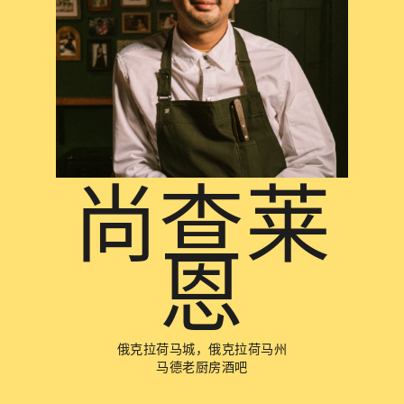
尚查莱
恩
俄克拉荷马城，俄克拉荷马州
马德老厨房酒吧