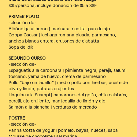
$35/persona, incluye donación de $5 a SSF
PRIMER PLATO
-elección de-
Albóndiga al horno | marinara, ricotta, pan de ajo
Coppa Caesar | lechuga romana picada, parmesano,
anchoa blanca entera, crutones de ciabatta
Sopa del día
SEGUNDO CURSO
-elección de-
Espaguetis a la carbonara | pimienta negra, perejil, salumi
toscano, yema de huevo, crema de parmesano
Pollo “bajo un ladrillo” | medio pollo con hierbas, aceite de
oliva y limón, patatas crujientes
Linguine alla Scampi | camarones del golfo, chile calabrés,
perejil, ajo crujiente, mantequilla de limón y ajo
Salmón a la plancha | verduras de mercado
POSTRE
-elección de-
Panna Cotta de yogur | pomelo, bayas, nueces, saba
Mousse de chocolate | sal marina